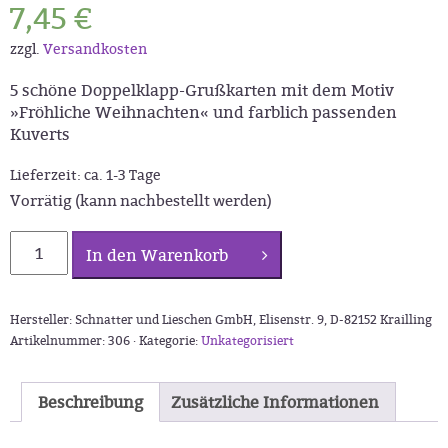
7,45
€
zzgl.
Versandkosten
5 schöne Doppelklapp-Grußkarten mit dem Motiv
»Fröhliche Weihnachten« und farblich passenden
Kuverts
Lieferzeit:
ca. 1-3 Tage
Vorrätig (kann nachbestellt werden)
Schnatter
In den Warenkorb
und
Lieschen
Grußkarte
Hersteller: Schnatter und Lieschen GmbH, Elisenstr. 9, D-82152 Krailling
»Fröhliche
Artikelnummer:
306 ·
Kategorie:
Unkategorisiert
Weihnachten«
(5
Stück)
Beschreibung
Zusätzliche Informationen
Menge