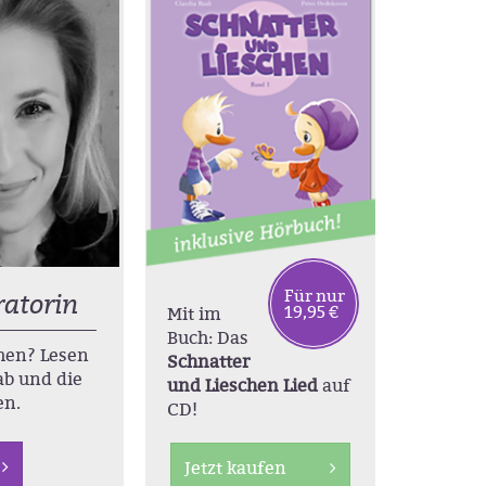
Für nur
ratorin
19,95 €
Mit im
Buch: Das
chen? Lesen
Schnatter
ab und die
und Lieschen Lied
auf
en.
CD!
Jetzt kaufen