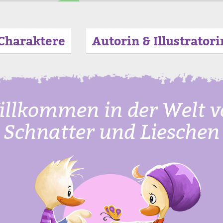
Charaktere
Autorin & Illustratori
llkommen in der Welt 
Schnatter und Lieschen