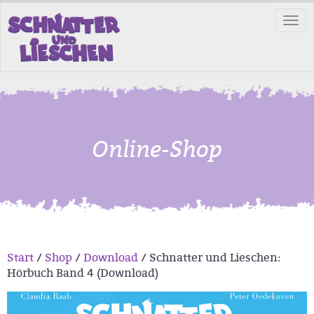
Tog
nav
Online-Shop
Start
/
Shop
/
Download
/ Schnatter und Lieschen:
Hörbuch Band 4 (Download)