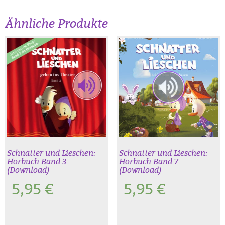
Ähnliche Produkte
Schnatter und Lieschen:
Schnatter und Lieschen:
Hörbuch Band 3
Hörbuch Band 7
(Download)
(Download)
5,95
€
5,95
€