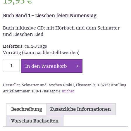
19,95
€
Buch Band 1
–
Lieschen feiert Namenstag
Buch inklusive CD: mit Hörbuch und dem Schnatter
und Lieschen Lied
Lieferzeit:
ca. 1-3 Tage
Vorrätig (kann nachbestellt werden)
Schnatter
In den Warenkorb
und
Lieschen:
Buch
Hersteller: Schnatter und Lieschen GmbH, Elisenstr. 9, D-82152 Krailling
und
Artikelnummer:
100-1 ·
Kategorie:
Bücher
CD
Band
1
Beschreibung
Zusätzliche Informationen
Menge
Vorschau Buchseiten