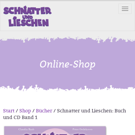
Tog
nav
Online-Shop
Start
/
Shop
/
Bücher
/ Schnatter und Lieschen: Buch
und CD Band 1