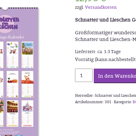
zzgl.
Versandkosten
Schnatter und Lieschen G
Großformatiger wundersc
Schnatter und Lieschen-Mo
Lieferzeit:
ca. 1-3 Tage
Vorrätig (kann nachbestell
Schnatter
In den Warenko
und
Lieschen
Geburtstagskalender
Hersteller: Schnatter und Lieschen
Menge
Artikelnummer:
301 ·
Kategorie:
B