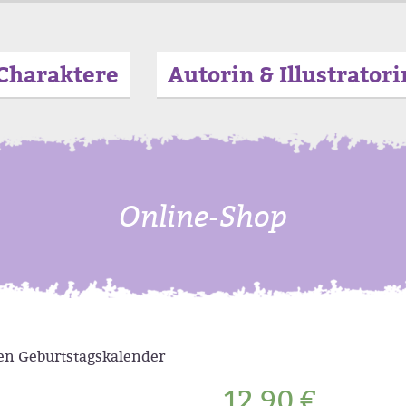
Charaktere
Autorin & Illustratori
Online-Shop
en Geburtstagskalender
12,90
€