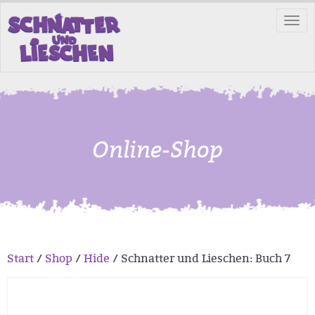
Tog
nav
Online-Shop
Start
/
Shop
/
Hide
/ Schnatter und Lieschen: Buch 7