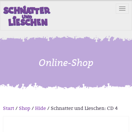
Tog
nav
Online-Shop
Start
/
Shop
/
Hide
/ Schnatter und Lieschen: CD 4