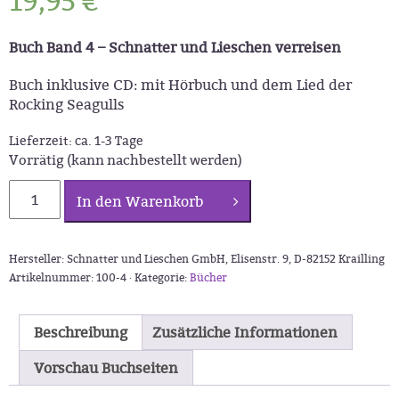
19,95
€
Buch Band 4 –
Schnatter und Lieschen verreisen
Buch inklusive CD: mit Hörbuch und dem Lied der
Rocking Seagulls
Lieferzeit:
ca. 1-3 Tage
Vorrätig (kann nachbestellt werden)
Schnatter
In den Warenkorb
und
Lieschen:
Buch
Hersteller: Schnatter und Lieschen GmbH, Elisenstr. 9, D-82152 Krailling
und
Artikelnummer:
100-4 ·
Kategorie:
Bücher
CD
Band
4
Beschreibung
Zusätzliche Informationen
Menge
Vorschau Buchseiten